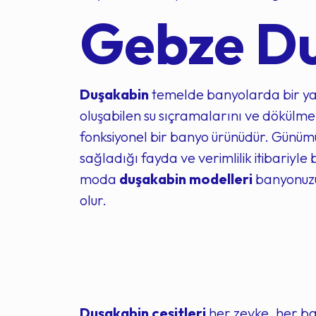
Gebze Du
Duşakabin
temelde banyolarda bir yan
oluşabilen su sıçramalarını ve dökülme
fonksiyonel bir banyo ürünüdür. Gün
sağladığı fayda ve verimlilik itibariyle 
moda
duşakabin modelleri
banyonuzu
olur.
Duşakabin çeşitleri
her zevke, her ba