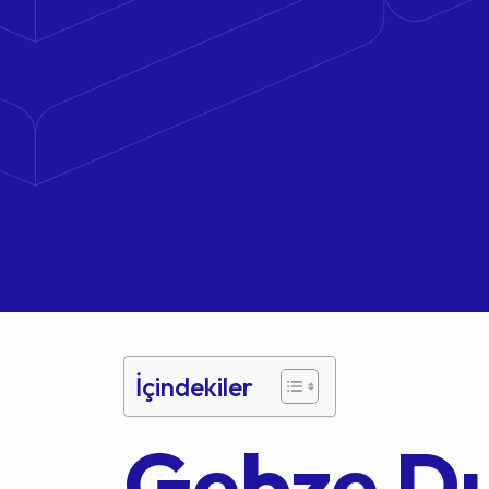
İçindekiler
Gebze D