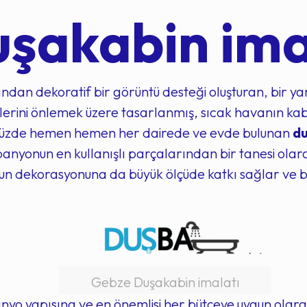
şakabin ima
dan dekoratif bir görüntü desteği oluşturan, bir ya
lerini önlemek üzere tasarlanmış, sıcak havanın kab
ümüzde hemen hemen her dairede ve evde bulunan
du
banyonun en kullanışlı parçalarından bir tanesi olarak
n dekorasyonuna da büyük ölçüde katkı sağlar ve 
Gebze Duşakabin imalatı
nyo yapısına ve en önemlisi her bütçeye uygun olara