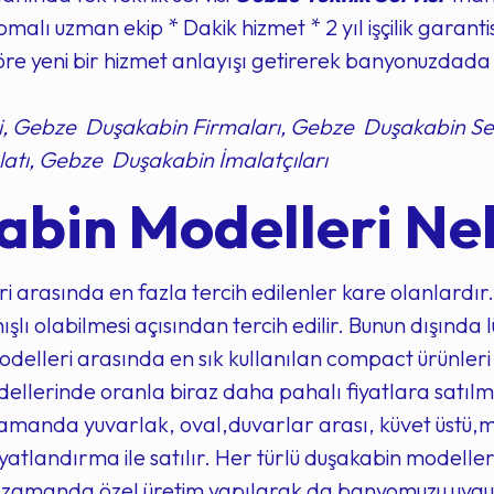
malı uzman ekip * Dakik hizmet * 2 yıl işçilik garantis
sektöre yeni bir hizmet anlayışı getirerek banyonuzdad
 Gebze Duşakabin Firmaları, Gebze Duşakabin Ser
atı, Gebze Duşakabin İmalatçıları
bin Modelleri Nel
 arasında en fazla tercih edilenler kare olanlardı
lı olabilmesi açısından tercih edilir. Bunun dışında
elleri arasında en sık kullanılan compact ürünleri d
ellerinde oranla biraz daha pahalı fiyatlara satılm
amanda yuvarlak, oval,duvarlar arası, küvet üstü,m
yatlandırma ile satılır. Her türlü duşakabin modelle
ı zamanda özel üretim yapılarak da banyomuzu uygun ş