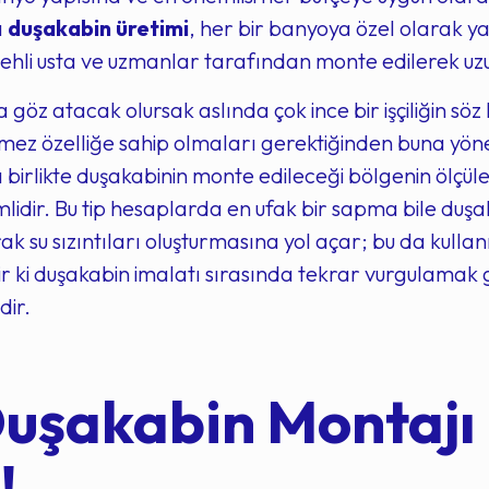
a
duşakabin üretimi
, her bir banyoya özel olarak yap
 ehli usta ve uzmanlar tarafından monte edilerek uz
a göz atacak olursak aslında çok ince bir işçiliğin 
ez özelliğe sahip olmaları gerektiğinden buna yöneli
a birlikte duşakabinin monte edileceği bölgenin ölçü
idir. Bu tip hesaplarda en ufak bir sapma bile duşak
 su sızıntıları oluşturmasına yol açar; bu da kullanı
r ki duşakabin imalatı sırasında tekrar vurgulamak ge
dir.
şakabin Montajı 
!