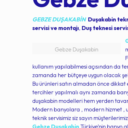
GEBZE DUŞAKABİN
Duşakabin tekn
servisi ve montajı
,
Duş teknesi servi
Gebze Duşakabin
m
F
kullanım yapılabilmesi açısından da ter
zamanda her bütçeye uygun olacak şeki
Bu ürünleri satın almadan önce dikkat e
tercihler yapılmalı aynı zamanda banyo
duşakabin modelleri hem yerden tavana
Modern banyolara , modern hizmet , uz
teknik servisimiz siz sayın müşterilerim
Gebze Duşakabin
Türkiye’nin banyo a