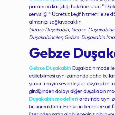
paranızın karşılığı hakkınız olan * Diplo
servisliği * Ücretsiz keşif hizmeti ile 
almanızı sağlayacaktır.
Gebze Duşakabin, Gebze Duşakabinci,
Duşakabinciler, Gebze Duşakabin İmal
Gebze Duşaka
Gebze Duşakabin
Duşakabin modelleri
edilebilmesi aynı zamanda daha kullanış
şımartmayın seven kişiler duşakabin mod
girdiğinden dolayı diğer duşakabin mod
Duşakabin modelleri
arasında aynı z
bulunmaktadır.Her ürün kendisine ait fi
üzerinden satın alabileceğiniz gibi ayn