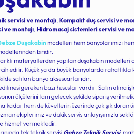
ik servisi ve montajı
,
Kompakt duş servisi ve mo
si ve montajı
,
Hidromasaj sistemleri servisi ve mo
Gebze Duşakabin
modelleri hem banyolarımızı hem 
odellerinden biridir.
arklı materyallerden yapılan duşakabin modelleri
cih edilir. Küçük ya da büyük banyolarda rahatlıkla k
lde satılan banyo aksesuarlarıdır.
dilmesi gereken bazı hususlar vardır. Satın alma işl
nun ölçülerini tam gelecek şekilde sipariş verilmel
 kadar hem de küvetlerin üzerinde çok şık duran ür
man ekiplerimiz ve dakik servis anlayışımızla sektö
ize hizmet vermektedir.
lanında tek teknik servisi
Gebze Teknik Servisi
mahal