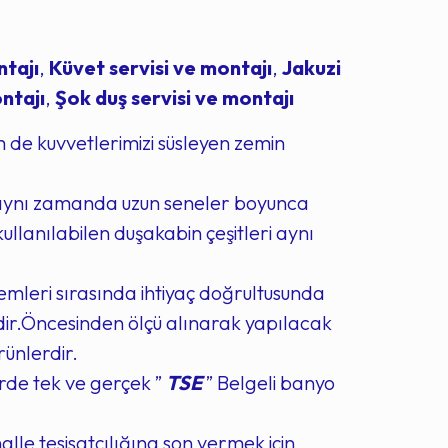
ntajı
,
Küvet servisi ve montajı
,
Jakuzi
ntajı
,
Şok duş servisi ve montajı
de kuvvetlerimizi süsleyen zemin
 aynı zamanda uzun seneler boyunca
ullanılabilen duşakabin çeşitleri aynı
emleri sırasında ihtiyaç doğrultusunda
idir.Öncesinden ölçü alınarak yapılacak
ünlerdir.
rde tek ve gerçek ”
TSE
” Belgeli banyo
le tesisatçılığına son vermek için